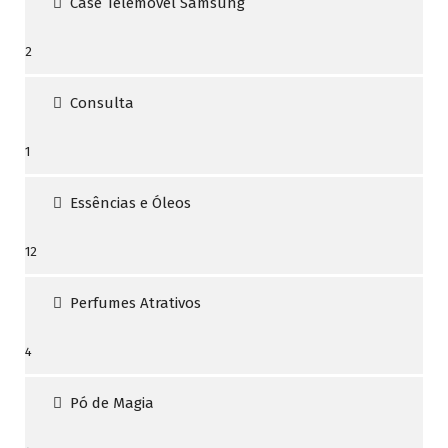
Case Telemóvel Samsung
2
2
produtos
Consulta
1
1
produto
Essências e Óleos
12
12
produtos
Perfumes Atrativos
4
4
produtos
Pó de Magia