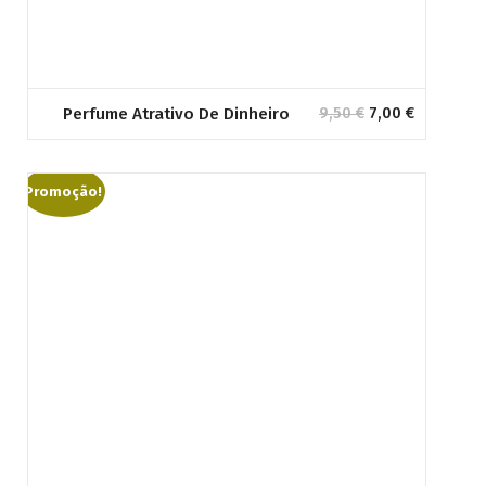
O
O
Perfume Atrativo De Dinheiro
9,50
€
7,00
€
preço
preço
original
atual
era:
é:
Promoção!
9,50 €.
7,00 €.