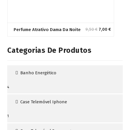
O
O
Perfume Atrativo Dama Da Noite
9,50
€
7,00
€
preço
preço
original
atual
era:
é:
Categorias De Produtos
9,50 €.
7,00 €.
Banho Energético
4
4
produtos
Case Telemóvel Iphone
1
1
produto