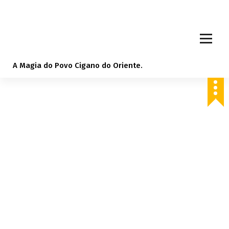
S
k
i
p
t
o
A Magia do Povo Cigano do Oriente.
c
o
n
t
e
n
t