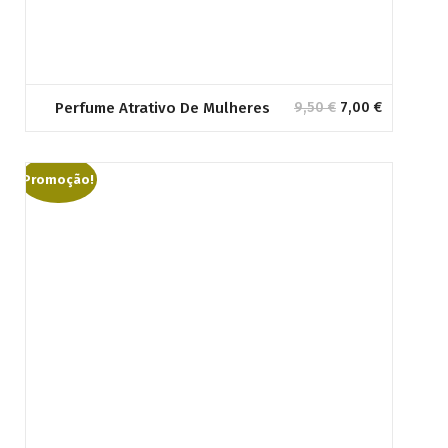
O
O
Perfume Atrativo De Mulheres
9,50
€
7,00
€
preço
preço
original
atual
era:
é:
Promoção!
9,50 €.
7,00 €.