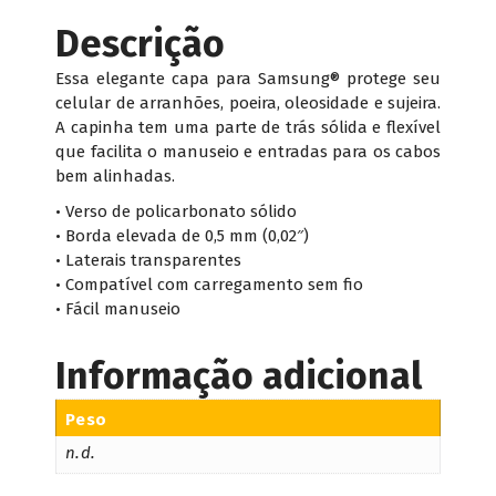
Mãe
Oxum
Descrição
Essa elegante capa para Samsung® protege seu
celular de arranhões, poeira, oleosidade e sujeira.
A capinha tem uma parte de trás sólida e flexível
que facilita o manuseio e entradas para os cabos
bem alinhadas.
• Verso de policarbonato sólido
• Borda elevada de 0,5 mm (0,02″)
• Laterais transparentes
• Compatível com carregamento sem fio
• Fácil manuseio
Informação adicional
Peso
n.d.