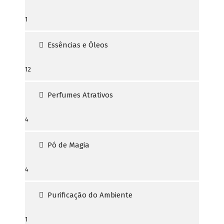
1
1
produto
Essências e Óleos
12
12
produtos
Perfumes Atrativos
4
4
produtos
Pó de Magia
4
4
produtos
Purificação do Ambiente
1
1