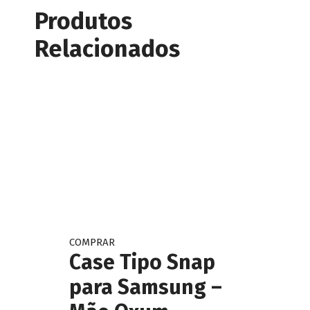
Produtos
Relacionados
This
COMPRAR
Case Tipo Snap
product
has
para Samsung –
multiple
variants.