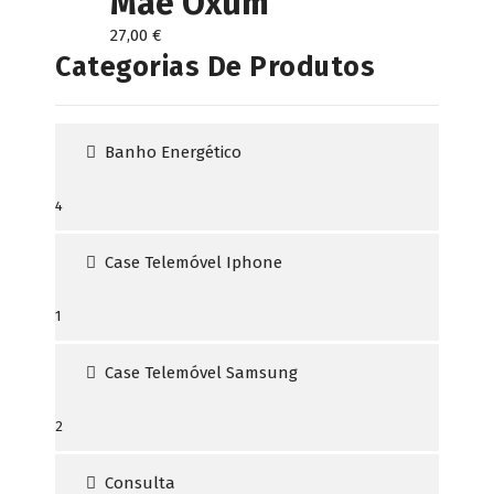
Mãe Oxum
The
27,00
€
options
Categorias De Produtos
may
be
chosen
on
Banho Energético
the
product
4
page
4
produtos
Case Telemóvel Iphone
1
1
produto
Case Telemóvel Samsung
2
2
produtos
Consulta