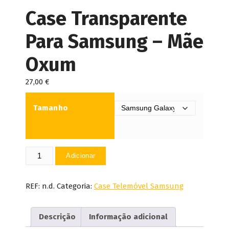
Case Transparente
Para Samsung – Mãe
Oxum
27,00
€
Tamanho
Quantidade
Adicionar
de
Case
Transparente
REF:
n.d.
Categoria:
Case Telemóvel Samsung
Para
Samsung
Descrição
Informação adicional
-