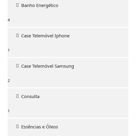
Banho Energético
4
4
produtos
Case Telemóvel Iphone
1
1
produto
Case Telemóvel Samsung
2
2
produtos
Consulta
1
1
produto
Essências e Óleos