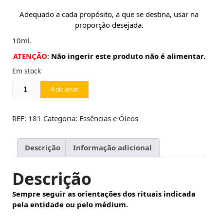
n
é
Adequado a cada propósito, a que se destina, usar na
a
:
proporção desejada.
l
3
e
,
10ml.
r
9
ATENÇÃO:
Não ingerir este produto não é alimentar.
a
0
:
Em stock
5
€
Quantidade
,
Adicionar
.
de
1
Essência
0
-
REF:
181
Categoria:
Essências e Óleos
Sândalo
€
.
Descrição
Informação adicional
Descrição
Sempre seguir as orientações dos rituais indicada
pela entidade ou pelo médium.