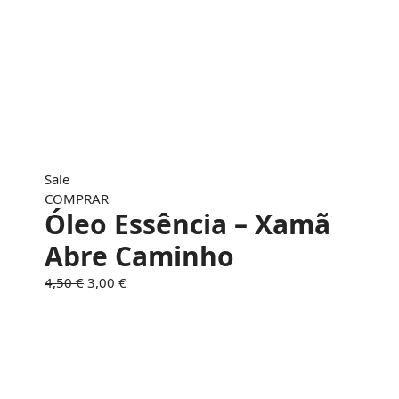
Sale
COMPRAR
Óleo Essência – Xamã
Abre Caminho
O
O
4,50
€
3,00
€
preço
preço
original
atual
era:
é:
4,50 €.
3,00 €.