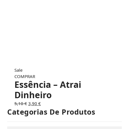
Sale
COMPRAR
Essência – Atrai
Dinheiro
O
O
5,10
€
3,90
€
preço
preço
Categorias De Produtos
original
atual
era:
é:
5,10 €.
3,90 €.