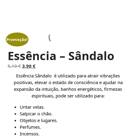
Promoção!
Essência – Sândalo
O
O
5,10
€
3,90
€
p
p
Essência Sândalo é utilizado para atrair vibrações
r
r
positivas, elevar o estado de consciência e ajudar na
e
e
expansão da intuição,
banhos energéticos, firmezas
ç
ç
espirituais, pode ser utilizado para:
o
o
o
a
Untar velas.
r
t
Salpicar o chão.
i
u
Objetos e lugares.
g
a
Perfumes.
i
l
Incensos.