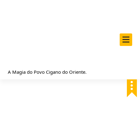
S
k
i
p
t
o
c
o
n
t
A Magia do Povo Cigano do Oriente.
e
n
t